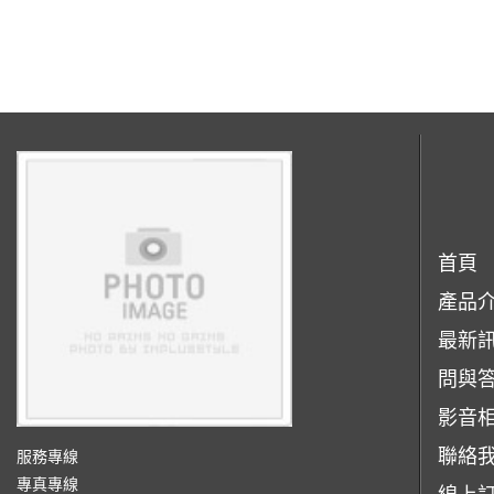
首頁
產品
最新
問與
影音
聯絡
服務專線
專真專線